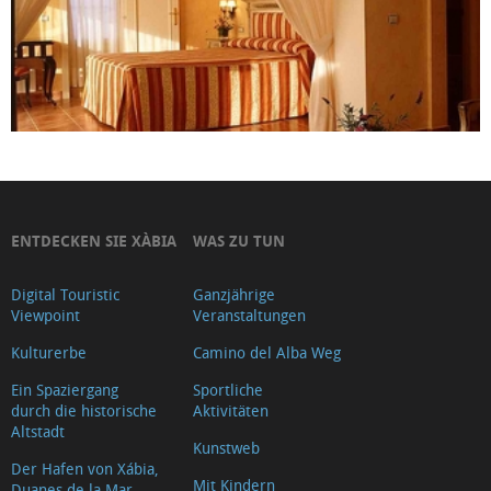
ENTDECKEN SIE XÀBIA
WAS ZU TUN
Digital Touristic
Ganzjährige
Viewpoint
Veranstaltungen
Kulturerbe
Camino del Alba Weg
Ein Spaziergang
Sportliche
durch die historische
Aktivitäten
Altstadt
Kunstweb
Der Hafen von Xábia,
Mit Kindern
Duanes de la Mar