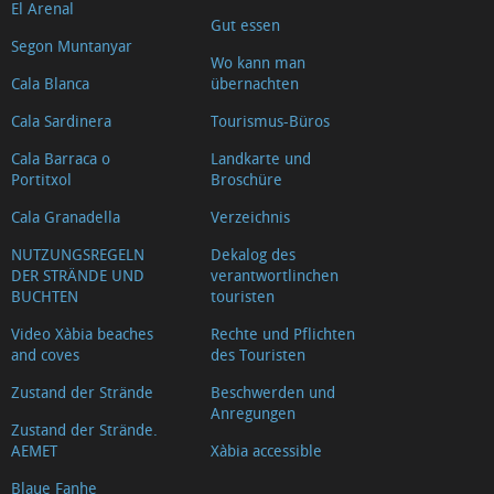
El Arenal
Gut essen
Segon Muntanyar
Wo kann man
Cala Blanca
übernachten
Cala Sardinera
Tourismus-Büros
Cala Barraca o
Landkarte und
Portitxol
Broschüre
Cala Granadella
Verzeichnis
NUTZUNGSREGELN
Dekalog des
DER STRÄNDE UND
verantwortlinchen
BUCHTEN
touristen
Video Xàbia beaches
Rechte und Pflichten
and coves
des Touristen
Zustand der Strände
Beschwerden und
Anregungen
Zustand der Strände.
AEMET
Xàbia accessible
Blaue Fanhe