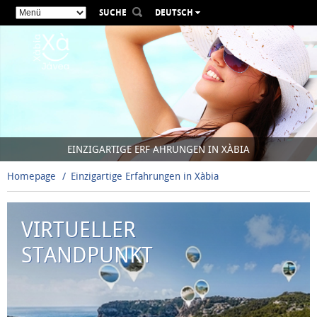
SUCHE
DEUTSCH
ESPAÑOL
VALENCIÀ
ENGLISH
FRANÇAIS
РУССКИЙ
EINZIGARTIGE ERF AHRUNGEN IN XÀBIA
Homepage
Einzigartige Erfahrungen in Xàbia
VIRTUELLER
STANDPUNKT