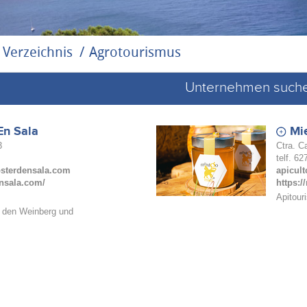
Verzeichnis
Agrotourismus
Unternehmen such
En Sala
Mi
3
Ctra. C
telf. 6
sterdensala.com
apicul
ensala.com/
https:
Apitour
 den Weinberg und