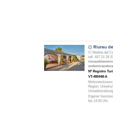
Riurau de
C/ Medina del C
telf. 657 21 28 3
riuraudelaseni
endemicanatura
Nº Registro Tu
VT-480448-A
Mehrzweckraum:
Region, Unterkunk
Umwelterziehung
Eigener Gemüsem
bis 14:00 Uhr.