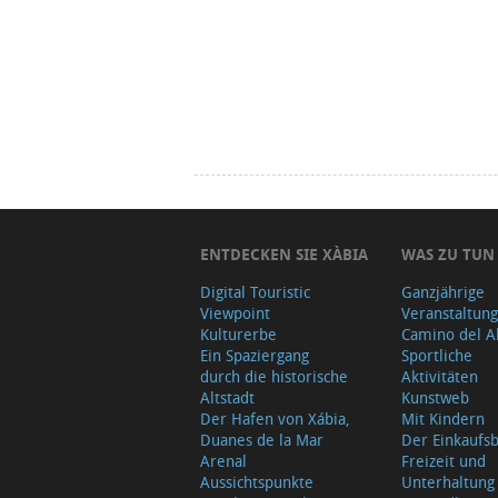
ENTDECKEN SIE XÀBIA
WAS ZU TUN
Digital Touristic
Ganzjährige
Viewpoint
Veranstaltun
Kulturerbe
Camino del A
Ein Spaziergang
Sportliche
durch die historische
Aktivitäten
Altstadt
Kunstweb
Der Hafen von Xábia,
Mit Kindern
Duanes de la Mar
Der Einkauf
Arenal
Freizeit und
Aussichtspunkte
Unterhaltung