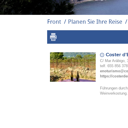
Front
Planen Sie Ihre Reise
Coster d'
C/ Mar Arábigo, 
telf. 655 856 378
enoturismo@co
https://costerd
Führungen durch
Weinverkostung.