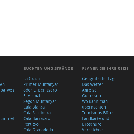
BUCHTEN UND STRÄNDE
PLANEN SIE IHRE REISE
La Grava
Geografische Lage
gen
Primer Muntanyar
Das Wetter
lba Weg
oder El Benissero
Anreise
El Arenal
Gut essen
Segon Muntanyar
Wo kann man
Cala Blanca
übernachten
Cala Sardinera
Tourismus-Büros
sbummel
Cala Barraca o
Landkarte und
Portitxol
Broschüre
Cala Granadella
Verzeichnis