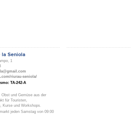
 la Seniola
ampo, 1
3
ola@gmail.com
.com/riurau-seniola/
rismo:
TA-242-A
 Obst und Gemüse aus der
t für Touristen,
, Kurse und Workshops.
arkt jeden Samstag von 09:00