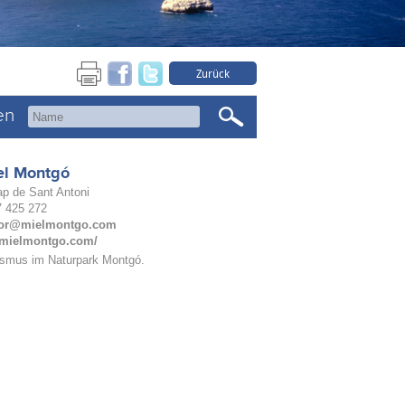
Zurück
en
el Montgó
ap de Sant Antoni
27 425 272
tor@mielmontgo.com
//mielmontgo.com/
ismus im Naturpark Montgó.