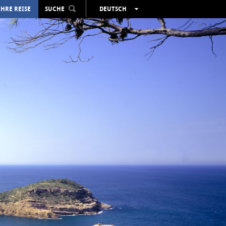
IHRE REISE
SUCHE
DEUTSCH
ESPAÑOL
VALENCIÀ
ENGLISH
FRANÇAIS
РУССКИЙ