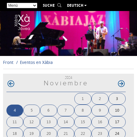
SUCHE
DEUTSCH
ESPAÑOL
VALENCIÀ
ENGLISH
FRANÇAIS
РУССКИЙ
Front
Eventos en Xàbia
2024
Noviembre
1
2
3
4
5
6
7
8
9
10
11
12
13
14
15
16
17
18
19
20
21
22
23
24