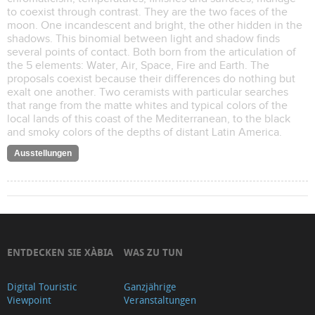
to coexist through contrast. They are the two faces of the
moon. One incandescent and bright, the other hidden in the
shadows. This binomial between light and shadow finds
several points of contact. Both born from the articulation of
the 5 elements: Water, Air, Space, Fire and Earth. The
proposals coexist because their differences do nothing but
exalt one another. Two ceramists with particular searches
that range from the matte whites and typical colors of the
local lands of this coast of the Mediterranean, to the black
and smoky colors of the depths of distant Latin America.
Ausstellungen
ENTDECKEN SIE XÀBIA
WAS ZU TUN
Digital Touristic
Ganzjährige
Viewpoint
Veranstaltungen