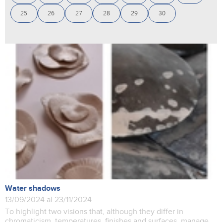
25
26
27
28
29
30
Water shadows
13/09/2024 al 23/11/2024
To highlight two visions that, although they differ in
chromaticism, temperatures, finishes and surfaces, manage