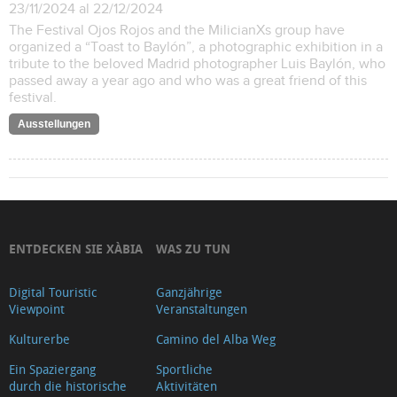
23/11/2024 al 22/12/2024
The Festival Ojos Rojos and the MilicianXs group have
organized a “Toast to Baylón”, a photographic exhibition in a
tribute to the beloved Madrid photographer Luis Baylón, who
passed away a year ago and who was a great friend of this
festival.
Ausstellungen
ENTDECKEN SIE XÀBIA
WAS ZU TUN
Digital Touristic
Ganzjährige
Viewpoint
Veranstaltungen
Kulturerbe
Camino del Alba Weg
Ein Spaziergang
Sportliche
durch die historische
Aktivitäten