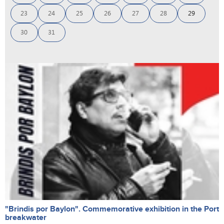
23
24
25
26
27
28
29
30
31
"Brindis por Baylon". Commemorative exhibition in the Port
breakwater