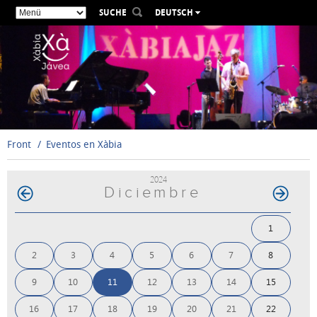
SUCHE
DEUTSCH
ESPAÑOL
VALENCIÀ
ENGLISH
FRANÇAIS
РУССКИЙ
Front
Eventos en Xàbia
2024
Diciembre
1
2
3
4
5
6
7
8
9
10
11
12
13
14
15
16
17
18
19
20
21
22