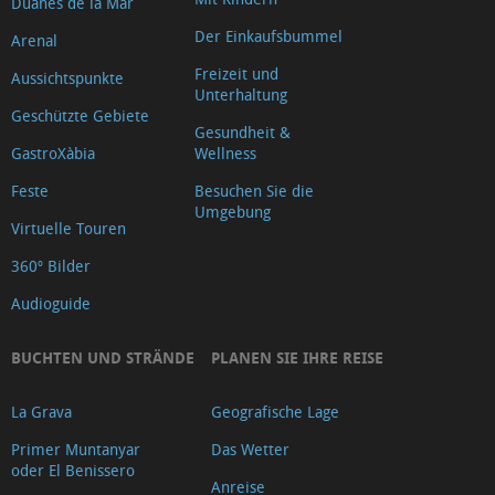
Duanes de la Mar
Der Einkaufsbummel
Arenal
Freizeit und
Aussichtspunkte
Unterhaltung
Geschützte Gebiete
Gesundheit &
GastroXàbia
Wellness
Feste
Besuchen Sie die
Umgebung
Virtuelle Touren
360º Bilder
Audioguide
BUCHTEN UND STRÄNDE
PLANEN SIE IHRE REISE
La Grava
Geografische Lage
Primer Muntanyar
Das Wetter
oder El Benissero
Anreise