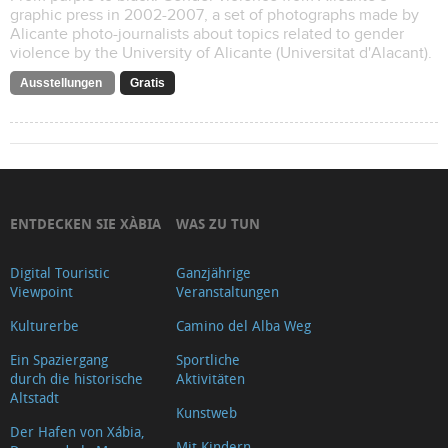
graphic press in 2002-2007, a set of photographs made by
Alicante photo-journalists about topics related to gender
violence by the University of Alicante (Universitat d'Alacant).
Ausstellungen
Gratis
ENTDECKEN SIE XÀBIA
WAS ZU TUN
Digital Touristic
Ganzjährige
Viewpoint
Veranstaltungen
Kulturerbe
Camino del Alba Weg
Ein Spaziergang
Sportliche
durch die historische
Aktivitäten
Altstadt
Kunstweb
Der Hafen von Xábia,
Mit Kindern