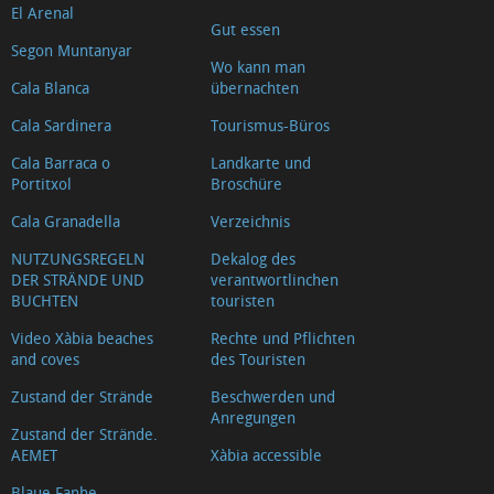
El Arenal
Gut essen
Segon Muntanyar
Wo kann man
Cala Blanca
übernachten
Cala Sardinera
Tourismus-Büros
Cala Barraca o
Landkarte und
Portitxol
Broschüre
Cala Granadella
Verzeichnis
NUTZUNGSREGELN
Dekalog des
DER STRÄNDE UND
verantwortlinchen
BUCHTEN
touristen
Video Xàbia beaches
Rechte und Pflichten
and coves
des Touristen
Zustand der Strände
Beschwerden und
Anregungen
Zustand der Strände.
AEMET
Xàbia accessible
Blaue Fanhe