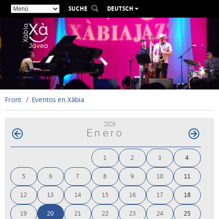
SUCHE
DEUTSCH
ESPAÑOL
VALENCIÀ
ENGLISH
FRANÇAIS
РУССКИЙ
Front
Eventos en Xàbia
2026
Enero
1
2
3
4
5
6
7
8
9
10
11
12
13
14
15
16
17
18
19
20
21
22
23
24
25