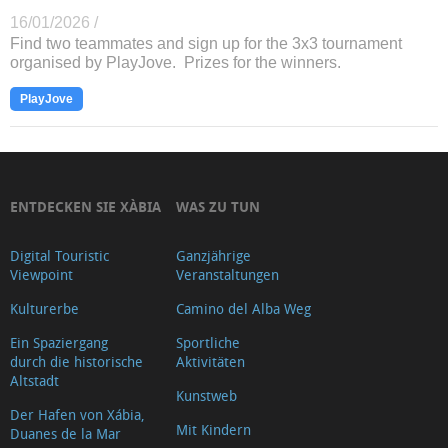
16/01/2026 /
Find two teammates and sign up for the 3x3 tournament
organised by PlayJove. Prizes for the winners.
PlayJove
ENTDECKEN SIE XÀBIA
WAS ZU TUN
Digital Touristic
Ganzjährige
Viewpoint
Veranstaltungen
Kulturerbe
Camino del Alba Weg
Ein Spaziergang
Sportliche
durch die historische
Aktivitäten
Altstadt
Kunstweb
Der Hafen von Xábia,
Mit Kindern
Duanes de la Mar