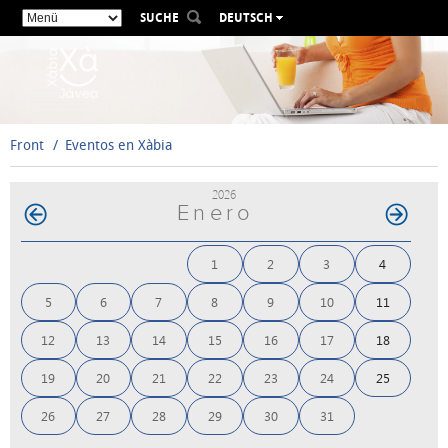
SUCHE
DEUTSCH
ESPAÑOL
VALENCIÀ
ENGLISH
FRANÇAIS
Front
Eventos en Xàbia
РУССКИЙ
2026
Enero
1
2
3
4
5
6
7
8
9
10
11
12
13
14
15
16
17
18
19
20
21
22
23
24
25
26
27
28
29
30
31