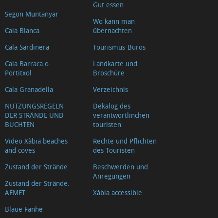
Gut essen
Segon Muntanyar
Wo kann man
Cala Blanca
übernachten
Cala Sardinera
Tourismus-Büros
Cala Barraca o
Landkarte und
Portitxol
Broschüre
Cala Granadella
Verzeichnis
NUTZUNGSREGELN
Dekalog des
DER STRÄNDE UND
verantwortlinchen
BUCHTEN
touristen
Video Xàbia beaches
Rechte und Pflichten
and coves
des Touristen
Zustand der Strände
Beschwerden und
Anregungen
Zustand der Strände.
AEMET
Xàbia accessible
Blaue Fanhe