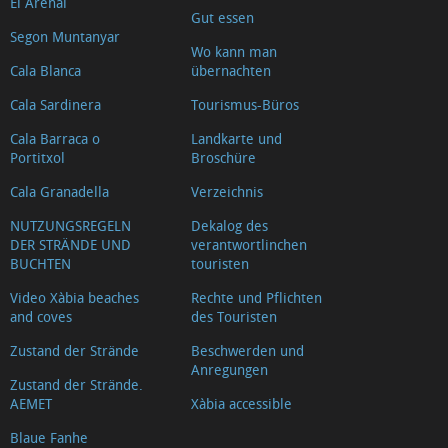
El Arenal
Riurau
Gut essen
Segon Muntanyar
d'Arnauda
Wo kann man
(Tour
Cala Blanca
übernachten
2018)
Cala Sardinera
Tourismus-Büros
Casa
Cala Barraca o
Landkarte und
tradicional
Portitxol
Broschüre
L'escaldà
Cala Granadella
Verzeichnis
Casa
NUTZUNGSREGELN
Dekalog des
tradicional
DER STRÄNDE UND
verantwortlinchen
BUCHTEN
touristen
Carrer
Nou
Video Xàbia beaches
Rechte und Pflichten
and coves
des Touristen
Capilla
del
Zustand der Strände
Beschwerden und
Anregungen
Convento
Zustand der Strände.
AEMET
Xàbia accessible
Ermita
del
Blaue Fanhe