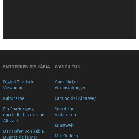
Mare
de
Déu
de
Loreto
Iglesia-
Fortaleza
de
ENTDECKEN SIE XÀBIA
WAS ZU TUN
San
Digital Touristic
Ganzjährige
Bartolomé
Viewpoint
Veranstaltungen
(Tour
Kulturerbe
Camino del Alba Weg
2018)
Museu
Ein Spaziergang
Sportliche
durch die historische
Aktivitäten
Soler
Altstadt
Kunstweb
Blasco
Der Hafen von Xábia,
Ayuntamiento
Mit Kindern
Duanes de la Mar