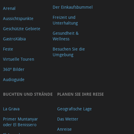
Oficina
Der Einkaufsbummel
Arenal
de
Freizeit und
Aussichtspunkte
Turisme
Unterhaltung
Geschützte Gebiete
Xàbia
Gesundheit &
Centre
GastroXàbia
Wellness
Ca
Feste
Besuchen Sie die
Lambert
Umgebung
Virtuelle Touren
Capilla
360º Bilder
de
Audioguide
Santa
Anna
BUCHTEN UND STRÄNDE
PLANEN SIE IHRE REISE
Riurau
d
La Grava
Geografische Lage
´Arnauda
Primer Muntanyar
Das Wetter
(Tour
oder El Benissero
Anreise
2025)