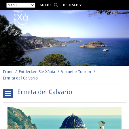
SUCHE
DEUTSCH
ESPAÑOL
VALENCIÀ
ENGLISH
FRANÇAIS
РУССКИЙ
Front
Entdecken Sie Xàbia
Virtuelle Touren
Ermita del Calvario
Ermita del Calvario
Cova
Tallada
Windmühlen
Santuario