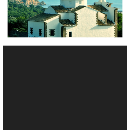
de
la
Mare
de
Déu
dels
Àngels
Refugi
del
Moll
Casa
del
Cable
Iglesia
de
la