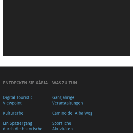
Mare
de
Déu
de
Loreto
Iglesia-
Fortaleza
de
San
Bartolomé
ENTDECKEN SIE XÀBIA
WAS ZU TUN
(Tour
2018)
Digital Touristic
Ganzjährige
Viewpoint
Veranstaltungen
Museu
Soler
Kulturerbe
Camino del Alba Weg
Blasco
Ein Spaziergang
Sportliche
durch die historische
Aktivitäten
Ayuntamiento