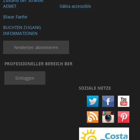
Zustand der Strände.
Calvario
AEMET
Xàbia accessible
Ermita
Blaue Fanhe
de
BUCHTEN ZUGANG
Santa
INFORMATIONEN
Llúcia
Newletter abonnieren
Ermita
de
PROFESSIONELLER BEREICH BER
San
Joan
Einloggen
y
SOZIALE NETZE
Cementerio
s.XVIII-
XIX
Ermita
del
Popul