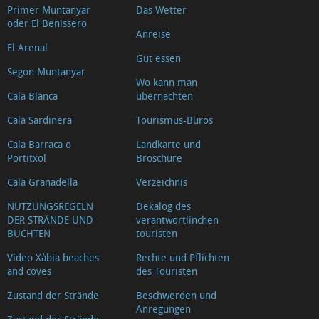
Primer Muntanyar
Das Wetter
Riurau
oder El Benissero
d'Arnauda
Anreise
El Arenal
(Tour
Gut essen
2018)
Segon Muntanyar
Wo kann man
Casa
Cala Blanca
übernachten
tradicional
Cala Sardinera
Tourismus-Büros
L'escaldà
Cala Barraca o
Landkarte und
Casa
Portitxol
Broschüre
tradicional
Cala Granadella
Verzeichnis
Carrer
NUTZUNGSREGELN
Dekalog des
Nou
DER STRÄNDE UND
verantwortlinchen
Capilla
BUCHTEN
touristen
del
Video Xàbia beaches
Rechte und Pflichten
Convento
and coves
des Touristen
Ermita
Zustand der Strände
Beschwerden und
Anregungen
del