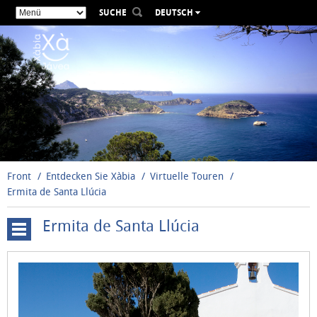
SUCHE
DEUTSCH
ESPAÑOL
VALENCIÀ
ENGLISH
FRANÇAIS
РУССКИЙ
Front
Entdecken Sie Xàbia
Virtuelle Touren
Ermita de Santa Llúcia
Ermita de Santa Llúcia
Cova
Tallada
Windmühlen
Santuario