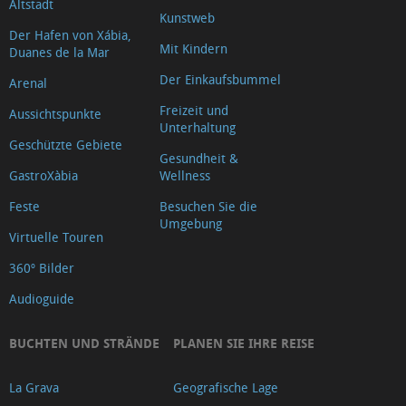
Altstadt
Oficina
Kunstweb
Der Hafen von Xábia,
de
Mit Kindern
Duanes de la Mar
Turisme
Der Einkaufsbummel
Arenal
Xàbia
Freizeit und
Aussichtspunkte
Centre
Unterhaltung
Ca
Geschützte Gebiete
Gesundheit &
Lambert
GastroXàbia
Wellness
Capilla
Feste
Besuchen Sie die
de
Umgebung
Virtuelle Touren
Santa
Anna
360º Bilder
Riurau
Audioguide
d
´Arnauda
BUCHTEN UND STRÄNDE
PLANEN SIE IHRE REISE
(Tour
La Grava
Geografische Lage
2025)