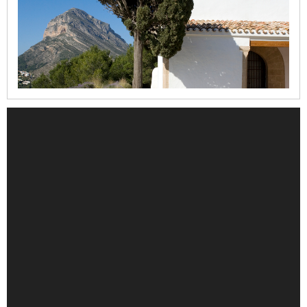
de
la
Mare
de
Déu
dels
Àngels
Refugi
del
Moll
Casa
del
Cable
Iglesia
de
la